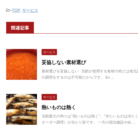
-
TOP
,
サービス
関連記事
サービス
妥協しない素材選び
素材選びを妥協しない 当館が使用する食材の殆どは地元
の調理をするのは不可能だからです。 &n ...
サービス
熱いものは熱く
当館最大の拘りは”熱いものは熱く”、”冷たいものは冷た
オーダー調理）が当たり前です。 一方の宿泊施設や結 ...