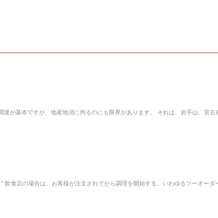
調達が基本ですが、地産地消に拘るのにも限界があります。 それは、岩手山、宮古
く” 飲食店の場合は、お客様が注文されてから調理を開始する、いわゆるツーオーダ